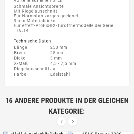
Vorteile auf einen Blick
Schmale Ansichtsbreite
Mit Riegelausschnitt
Für Normstahlzargen geeignet
3 mm Materialdicke
Für effeff-ProFix®2-Türöffnermodelle der Serie
118.14
Technische Daten
Länge
250 mm
Breite
25 mm
Dicke
3 mm
X-Maß
4,5 - 7,5 mm
Riegelausschnitt
Ja
Farbe
Edelstahl
16 ANDERE PRODUKTE IN DER GLEICHEN
KATEGORIE:

