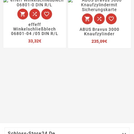






effeff
Winkelschließblech
ABUS Bravus 3000
06801-04 /05 DIN R/L
Knaufzylinder
Preis
Preis
33,32€
235,09€
Schloss-Store24.de