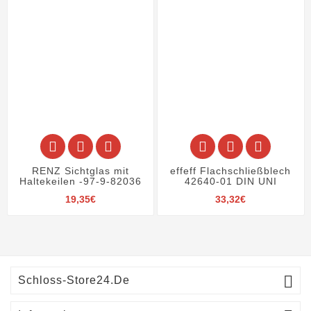






RENZ Sichtglas mit
effeff Flachschließblech
Haltekeilen -97-9-82036
42640-01 DIN UNI
Preis
Preis
19,35€
33,32€

Schloss-Store24.de