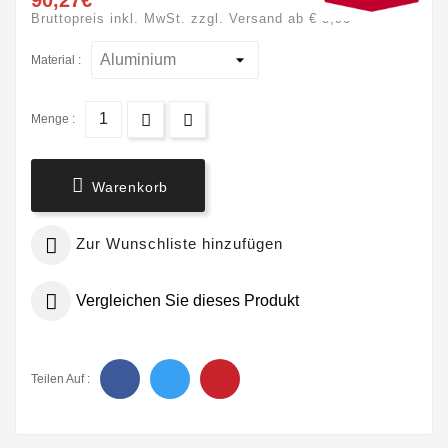
90,27€
Bruttopreis inkl. MwSt. zzgl. Versand ab € 5,90
Material :
Menge :

Warenkorb

Zur Wunschliste hinzufügen

Vergleichen Sie dieses Produkt
Teilen Auf :