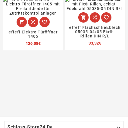






effeff Flachschließblech
05035-04/05 Fix®-
effeff Elektro Türöffner
Rillen DIN R/L
1405
Preis
Preis
33,32€
126,08€

Schloss-Store24.de