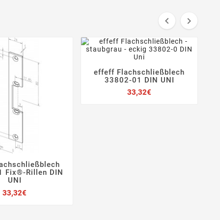


effeff Flachschließblech
S




33802-01 DIN UNI
Preis
33,32€
lachschließblech



 Fix®-Rillen DIN
UNI
Preis
33,32€