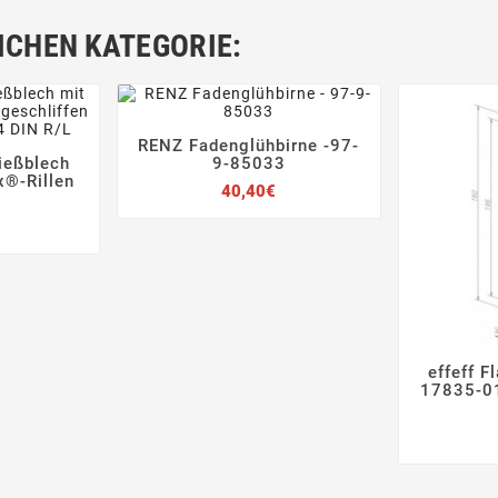
ICHEN KATEGORIE:
RENZ Fadenglühbirne -97-




ließblech
9-85033


®-Rillen
Preis
40,40€
Preis
effeff F

17835-01