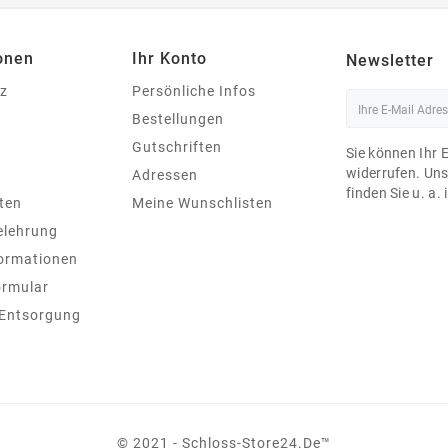
onen
Ihr Konto
Newsletter
z
Persönliche Infos
Bestellungen
Gutschriften
Sie können Ihr 
widerrufen. Un
Adressen
finden Sie u. a.
ten
Meine Wunschlisten
elehrung
ormationen
ormular
 Entsorgung
© 2021 - Schloss-Store24.de™