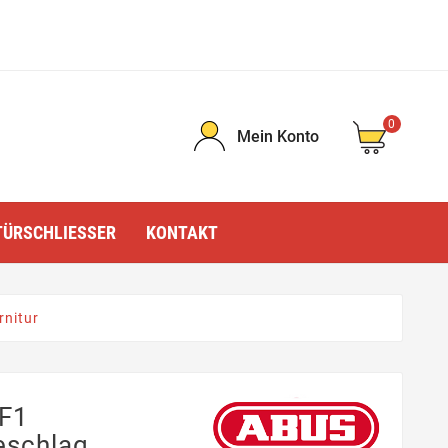
0
Mein Konto
TÜRSCHLIESSER
KONTAKT
nitur
F1
schlag