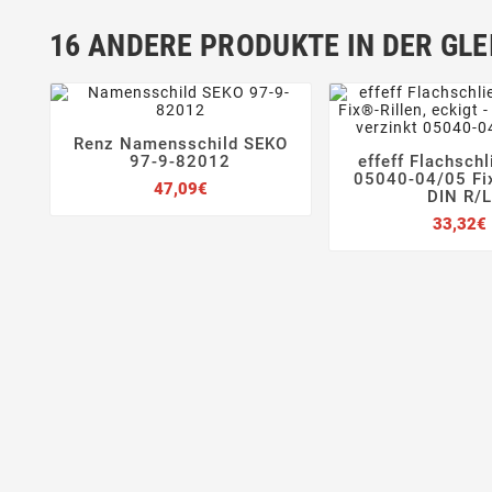
16 ANDERE PRODUKTE IN DER GLE
Renz Namensschild SEKO




97-9-82012
effeff Flachsch


05040-04/05 Fix
Preis
47,09€
DIN R/L
33,32€