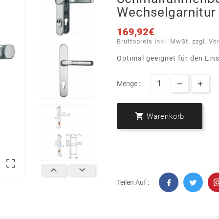
Wechselgarnitur
169,92€
Bruttopreis inkl. MwSt. zzgl. Ve
Optimal geeignet für den Ei
Menge :

Warenkorb



Teilen Auf :