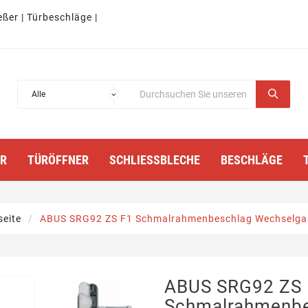
eßer | Türbeschläge |
TÜRÖFFNER
SCHLIESSBLECHE
BESCHLÄGE
seite
ABUS SRG92 ZS F1 Schmalrahmenbeschlag Wechselgar
ABUS SRG92 ZS 
Schmalrahmenbe