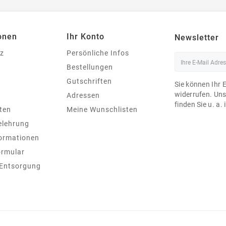
onen
Ihr Konto
Newsletter
z
Persönliche Infos
Bestellungen
Gutschriften
Sie können Ihr 
widerrufen. Un
Adressen
finden Sie u. a.
ten
Meine Wunschlisten
elehrung
ormationen
ormular
 Entsorgung