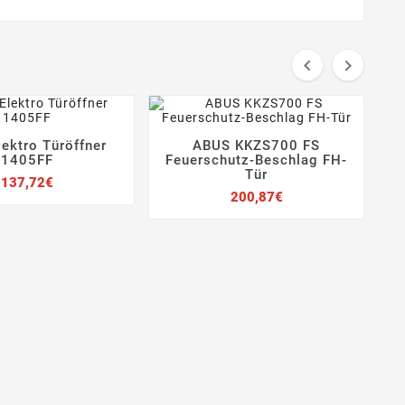


Elektro Türöffner
ABUS KKZS700 FS







1405FF
Feuerschutz-Beschlag FH-
Tür
Preis
137,72€
Preis
200,87€