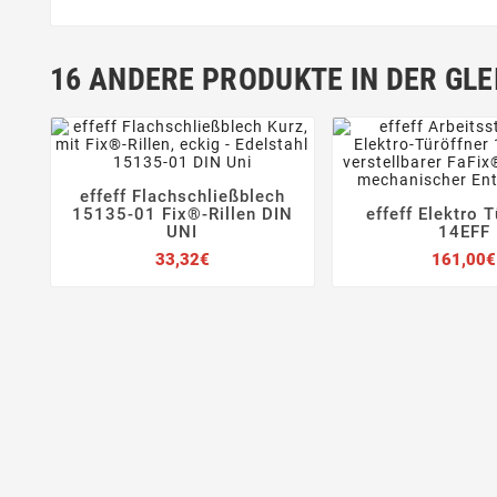
16 ANDERE PRODUKTE IN DER GLE
effeff Flachschließblech




15135-01 Fix®-Rillen DIN
effeff Elektro T


UNI
14EFF
Preis
33,32€
161,00€