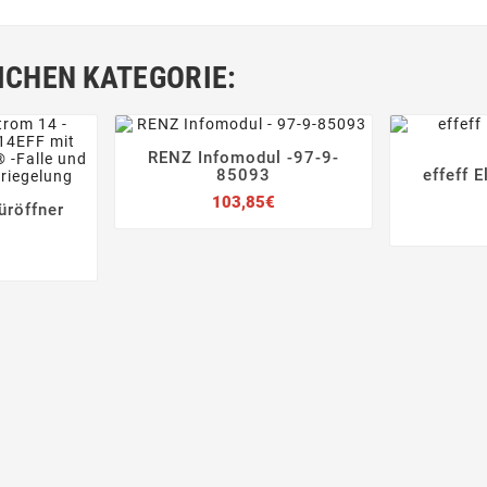
ICHEN KATEGORIE:
RENZ Infomodul -97-9-




85093
effeff 

Preis
103,85€
üröffner


Preis