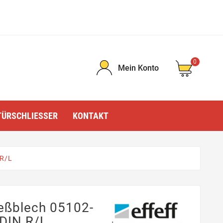
0
Mein Konto
TÜRSCHLIESSER
KONTAKT
 R/L
ießblech 05102-
 DIN R/L