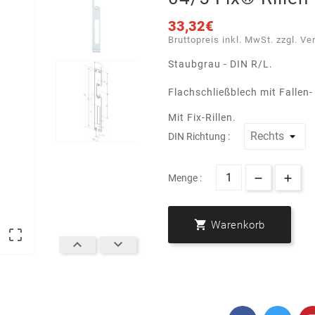
33,32€
Bruttopreis inkl. MwSt. zzgl. Ve
Staubgrau - DIN R/L.
Flachschließblech mit Fallen-
Mit Fix-Rillen.
DIN Richtung :
Menge :

Warenkorb


