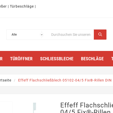
eßer | Türbeschläge |
TÜRÖFFNER
SCHLIESSBLECHE
BESCHLÄGE
rtseite
Effeff Flachschließblech 05102-04/5 Fix®-Rillen DIN
Effeff Flachschl
04/5 Fix®-Rillen