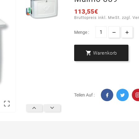
113,55€
Bruttopreis inkl. MwSt. zzgl. Ve
Menge :

Warenkorb
Teilen Auf :


