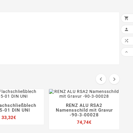

IN 





lachschließblech
RENZ ALU RSA2
e







5-01 DIN UNI
Namensschild mit Gravur
0
-90-3-00028
Preis
33,32€
Preis
74,74€