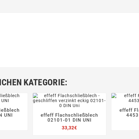
ICHEN KATEGORIE:
ließblech
effeff F



N UNI
effeff Flachschließblech
4453




02101-01 DIN UNI
Preis
Preis
33,32€