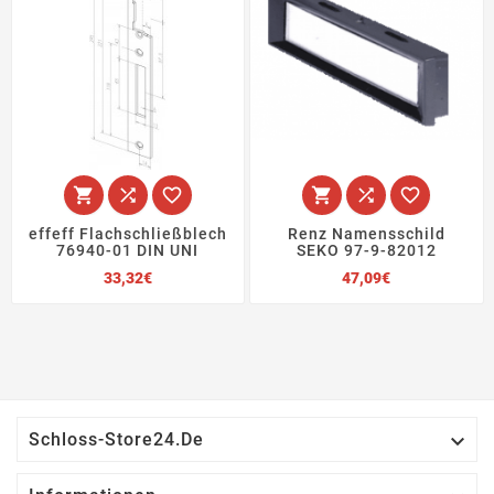






effeff Flachschließblech
Renz Namensschild
76940-01 DIN UNI
SEKO 97-9-82012
Preis
Preis
33,32€
47,09€

Schloss-Store24.de