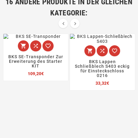
16 ANDERE PRODUKTE IN DER GLEICHEN
KATEGORIE:








BKS SE-Transponder Zur
Erweiterung des Starter
BKS Lappen
KIT
Schließblech S403 eckig
für Einsteckschloss
Preis
109,20€
0216
Preis
33,32€