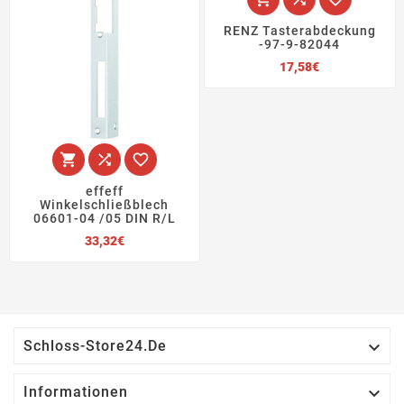
RENZ Tasterabdeckung
-97-9-82044
Preis
17,58€



effeff
Winkelschließblech
06601-04 /05 DIN R/L
Preis
33,32€

Schloss-Store24.de

Informationen