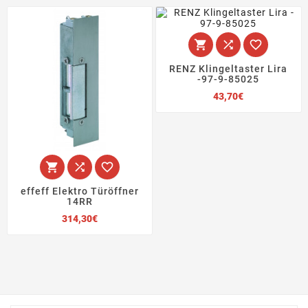



RENZ Klingeltaster Lira
-97-9-85025
Preis
43,70€



effeff Elektro Türöffner
14RR
Preis
314,30€