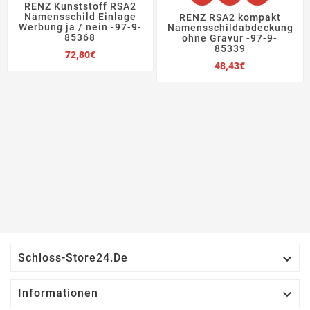
RENZ Kunststoff RSA2
Namensschild Einlage
RENZ RSA2 kompakt
Werbung ja / nein -97-9-
Namensschildabdeckung
85368
ohne Gravur -97-9-
85339
Preis
72,80€
Preis
48,43€

Schloss-Store24.de

Informationen