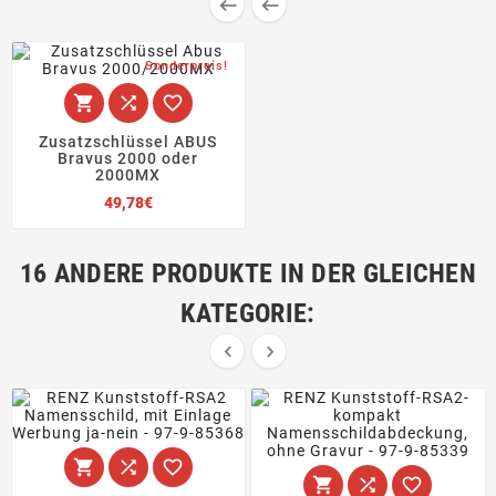


Sonderpreis!



Zusatzschlüssel ABUS
Bravus 2000 oder
2000MX
Preis
49,78€
16 ANDERE PRODUKTE IN DER GLEICHEN
KATEGORIE:







