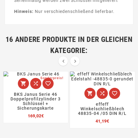
Serienmäßig werden zwei Schlüssel mitgeliefert
Hinweis:
Nur
verschiedenschließend
lieferbar.
16 ANDERE PRODUKTE IN DER GLEICHEN
KATEGORIE:


Sonderpreis!






BKS Janus Serie 46
Doppelprofilzylinder 3
Schlüssel +
effeff
Sicherungskarte
Winkelschließblech
48835-04 /05 DIN R/L
Preis
169,02€
Preis
41,19€