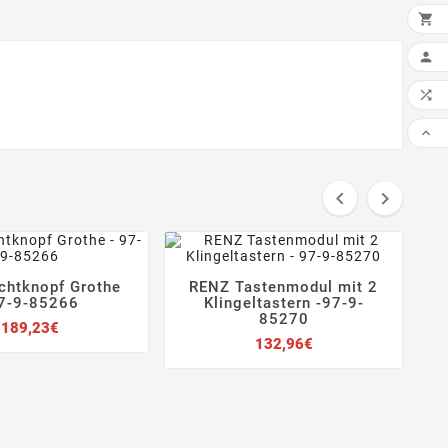

IN 





chtknopf Grothe
RENZ Tastenmodul mit 2
e







7-9-85266
Klingeltastern -97-9-
85270
Preis
189,23€
Preis
132,96€