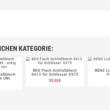
ICHEN KATEGORIE:
BKS Flach Schließblech
RENZ Li





ließblech
S413 für Schlösser 0375
-9


N UNI
Preis
33,32€
Preis