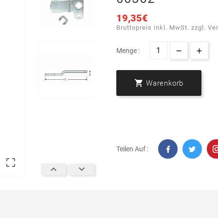
19,35€
Bruttopreis inkl. MwSt. zzgl. Ve
Menge :

Warenkorb
Teilen Auf :


