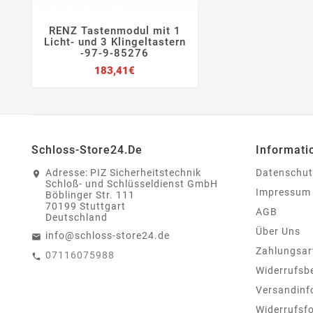
RENZ Tastenmodul mit 1




Licht- und 3 Klingeltastern
-97-9-85276
Preis
183,41€
Schloss-Store24.de
Informati
Adresse:
PIZ Sicherheitstechnik
Datenschut
Schloß- und Schlüsseldienst GmbH
Impressum
Böblinger Str. 111
70199 Stuttgart
AGB
Deutschland
Über Uns
info@schloss-store24.de
Zahlungsar
07116075988
Widerrufsb
Versandinf
Widerrufsf