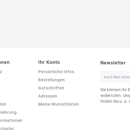
onen
Ihr Konto
Newsletter
z
Persönliche Infos
Bestellungen
Gutschriften
Sie können Ihr 
widerrufen. Un
Adressen
finden Sie u. a.
ten
Meine Wunschlisten
elehrung
ormationen
ormular