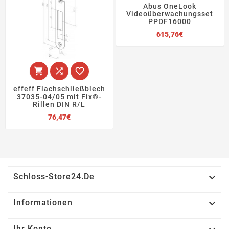
Abus OneLook
Videoüberwachungsset
PPDF16000
Preis
615,76€



effeff Flachschließblech
37035-04/05 mit Fix®-
Rillen DIN R/L
Preis
76,47€

Schloss-Store24.de

Informationen
Ihr Konto