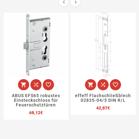








ABUS EFS65 robustes
effeff Flachschließblech
Einsteckschloss für
02835-04/5 DIN R/L
Feuerschutztüren
Preis
42,87€
Preis
68,12€