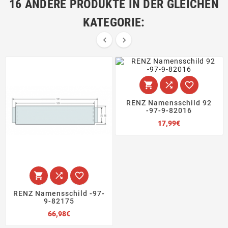
16 ANDERE PRODUKTE IN DER GLEICHEN
KATEGORIE:





RENZ Namensschild 92
-97-9-82016
Preis
17,99€



RENZ Namensschild -97-
9-82175
Preis
66,98€