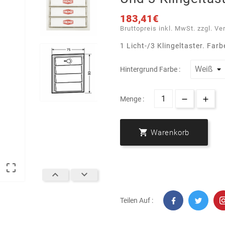
183,41€
Bruttopreis inkl. MwSt. zzgl. Ve
1 Licht-/3 Klingeltaster. Farb
Hintergrund Farbe :
Menge :

Warenkorb



Teilen Auf :