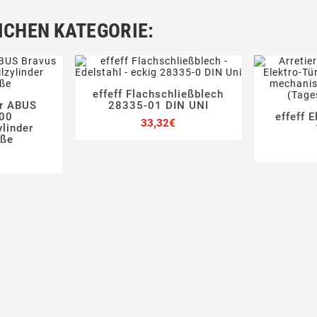
ICHEN KATEGORIE:
effeff Flachschließblech




er ABUS
28335-01 DIN UNI


000
effeff 
Preis
33,32€

ylinder
öße
Preis