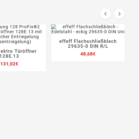


effeff Flachschließblech




29635-0 DIN R/L
Elektro Türöffner
Preis
48,68€



128E.13
Preis
131,02€