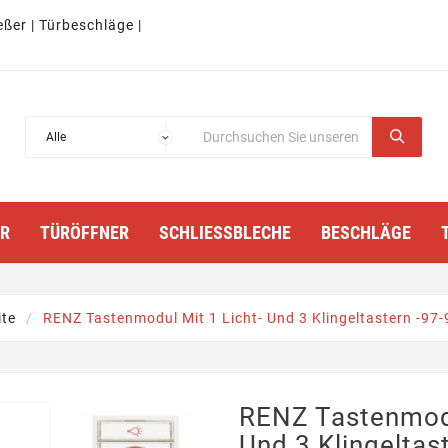
eßer | Türbeschläge |
TÜRÖFFNER
SCHLIESSBLECHE
BESCHLÄGE
ite
RENZ Tastenmodul Mit 1 Licht- Und 3 Klingeltastern -97
RENZ Tastenmodu
Und 3 Klingeltas