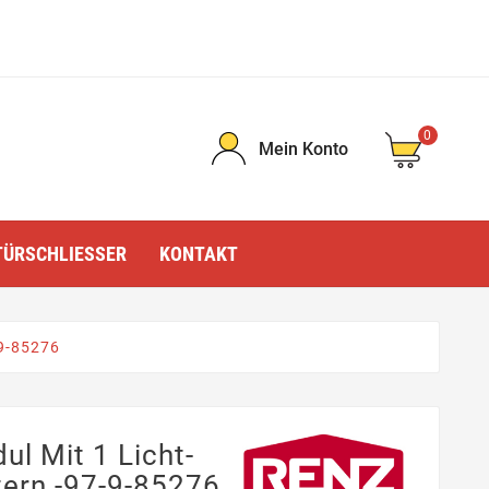
0
Mein Konto
TÜRSCHLIESSER
KONTAKT
-9-85276
l Mit 1 Licht-
tern -97-9-85276