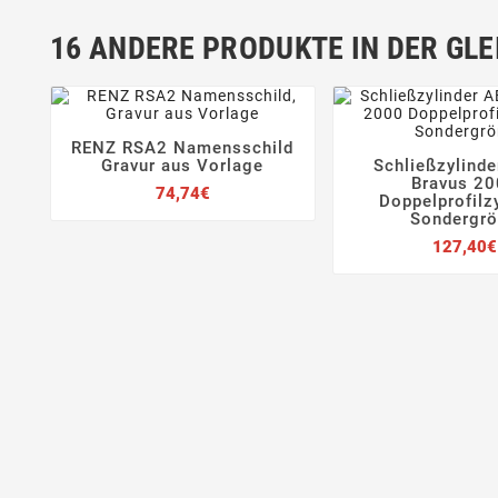
16 ANDERE PRODUKTE IN DER GLE
RENZ RSA2 Namensschild




Gravur aus Vorlage
Schließzylind


Bravus 2
Preis
74,74€
Doppelprofilz
Sondergr
127,40€