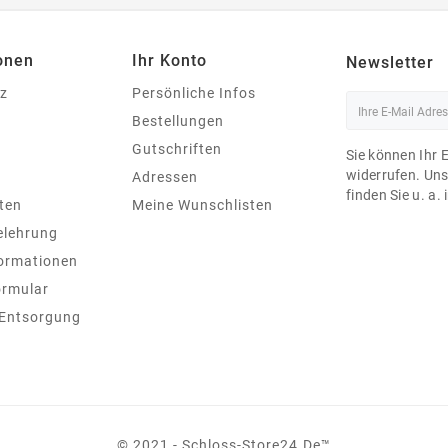
onen
Ihr Konto
Newsletter
z
Persönliche Infos
Bestellungen
Gutschriften
Sie können Ihr 
widerrufen. Un
Adressen
finden Sie u. a.
ten
Meine Wunschlisten
elehrung
ormationen
ormular
 Entsorgung
© 2021 - Schloss-Store24.de™