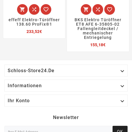






effeff Elektro-Türöffner
BKS Elektro Türöffner
138.60 ProFix®1
ET8 AFE 6-35805-02
Fallengleitdeckel /
Preis
233,52€
mechanischer
Entriegelung
Preis
155,18€

Schloss-Store24.de

Informationen

Ihr Konto
Newsletter
OK