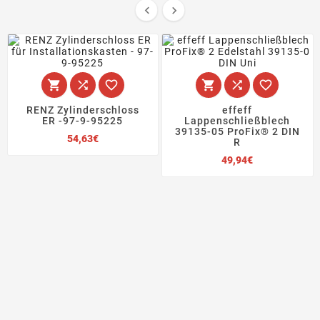








RENZ Zylinderschloss
effeff
ER -97-9-95225
Lappenschließblech
39135-05 ProFix® 2 DIN
Preis
54,63€
R
Preis
49,94€