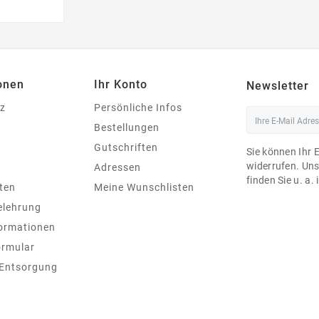
Preis
onen
Ihr Konto
Newsletter
z
Persönliche Infos
Bestellungen
Gutschriften
Sie können Ihr 
widerrufen. Un
Adressen
finden Sie u. a.
ten
Meine Wunschlisten
elehrung
ormationen
ormular
 Entsorgung