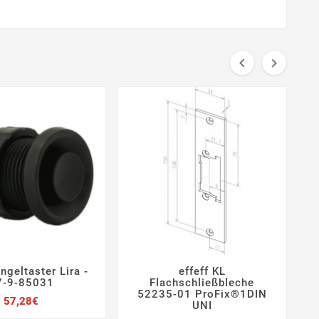


ngeltaster Lira -
effeff KL







7-9-85031
Flachschließbleche
52235-01 ProFix®1DIN
Preis
57,28€
UNI