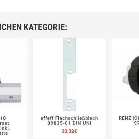
ICHEN KATEGORIE:
210
effeff Flachschließblech
RENZ Kli







rset
09835-01 DIN UNI
9
inkl.
Preis
33,32€
atte