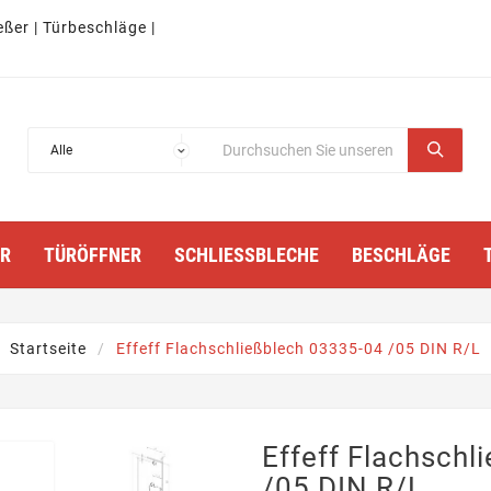
eßer | Türbeschläge |
TÜRÖFFNER
SCHLIESSBLECHE
BESCHLÄGE
Startseite
Effeff Flachschließblech 03335-04 /05 DIN R/L
Effeff Flachschl
/05 DIN R/L