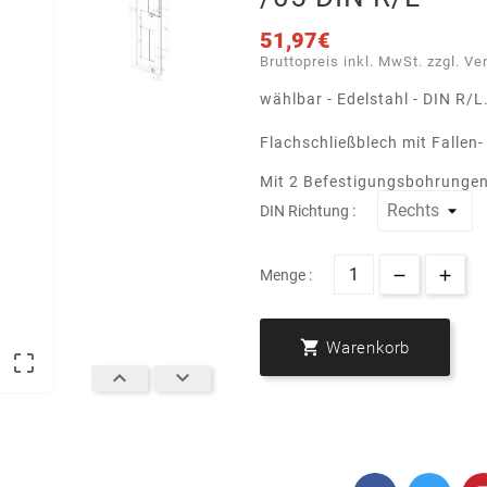
51,97€
Bruttopreis inkl. MwSt. zzgl. Ve
wählbar - Edelstahl - DIN R/L
Flachschließblech mit Fallen-
Mit 2 Befestigungsbohrungen
DIN Richtung :
Menge :

Warenkorb


