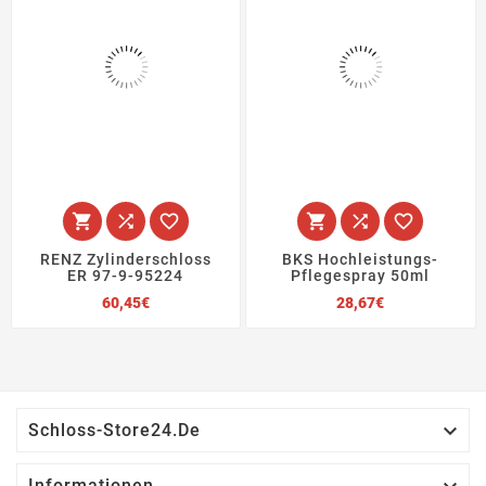






RENZ Zylinderschloss
BKS Hochleistungs-
ER 97-9-95224
Pflegespray 50ml
Preis
Preis
60,45€
28,67€

Schloss-Store24.de
Informationen