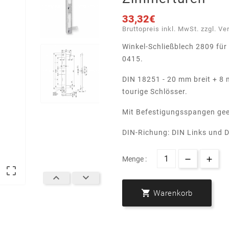
33,32€
Bruttopreis inkl. MwSt. zzgl. Ve
Winkel-Schließblech 2809 für
0415.
DIN 18251 - 20 mm breit + 8 
tourige Schlösser.
Mit Befestigungsspangen gee
DIN-Richung: DIN Links und 
Menge :




Warenkorb