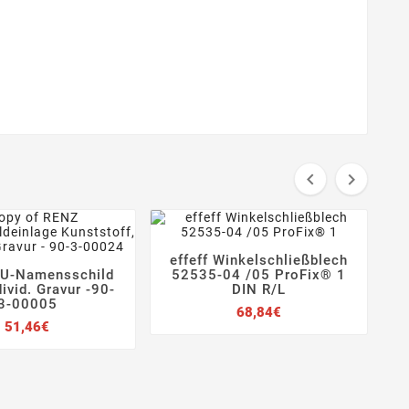


effeff Winkelschließblech




U-Namensschild
52535-04 /05 ProFix® 1



ivid. Gravur -90-
DIN R/L
3-00005
Preis
68,84€
Preis
51,46€