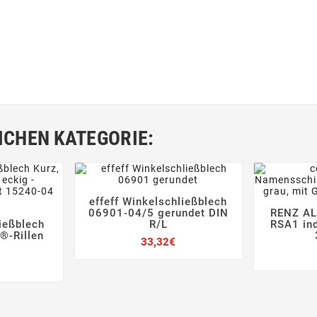
ICHEN KATEGORIE:
effeff Winkelschließblech




06901-04/5 gerundet DIN
RENZ AL

ließblech
R/L
RSA1 ind


®-Rillen
Preis
33,32€
Preis