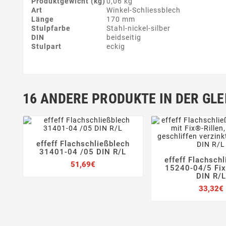
Produktgewicht (kg)
0,06 kg
Art
Winkel-Schliessblech
Länge
170 mm
Stulpfarbe
Stahl-nickel-silber
DIN
beidseitig
Stulpart
eckig
16 ANDERE PRODUKTE IN DER GLE
effeff Flachschließblech




31401-04 /05 DIN R/L
effeff Flachsch
Preis
51,69€


15240-04/5 Fix
DIN R/L
33,32€