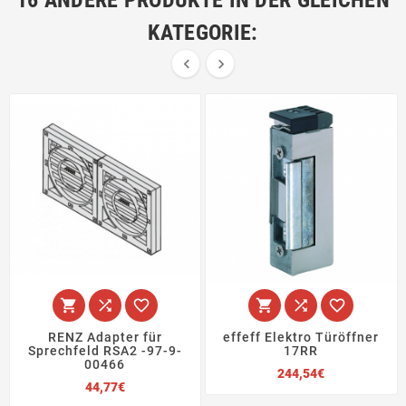
KATEGORIE:








RENZ Adapter für
effeff Elektro Türöffner
Sprechfeld RSA2 -97-9-
17RR
00466
Preis
244,54€
Preis
44,77€