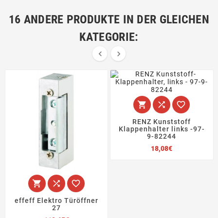
16 ANDERE PRODUKTE IN DER GLEICHEN
KATEGORIE:





RENZ Kunststoff
Klappenhalter links -97-
9-82244
Preis
18,08€



effeff Elektro Türöffner
27