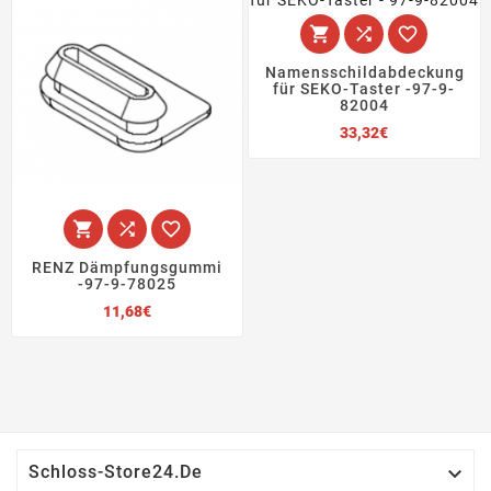



Namensschildabdeckung
für SEKO-Taster -97-9-
82004
Preis
33,32€



RENZ Dämpfungsgummi
-97-9-78025
Preis
11,68€

Schloss-Store24.de