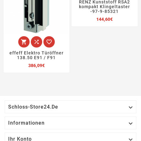
RENZ Kunststoff RSA2
kompakt Klingeltaster
-97-9-85321
Preis
144,60€



effeff Elektro Türöffner
138.50 E91 / F91
Preis
386,09€

Schloss-Store24.de

Informationen

Ihr Konto