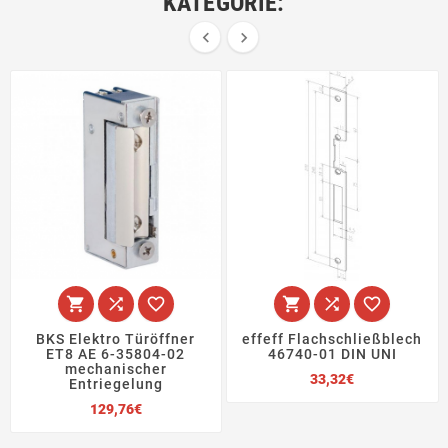
KATEGORIE:








BKS Elektro Türöffner
effeff Flachschließblech
ET8 AE 6-35804-02
46740-01 DIN UNI
mechanischer
Preis
33,32€
Entriegelung
Preis
129,76€