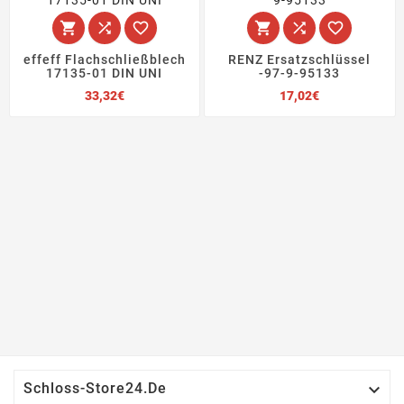






effeff Flachschließblech
RENZ Ersatzschlüssel
17135-01 DIN UNI
-97-9-95133
Preis
Preis
33,32€
17,02€

Schloss-Store24.de