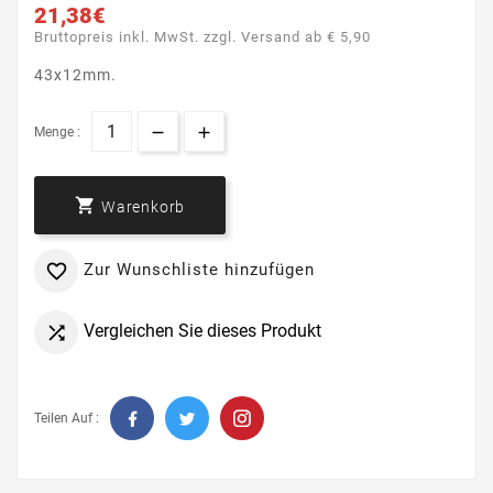
21,38€
Bruttopreis inkl. MwSt. zzgl. Versand ab € 5,90
43x12mm.
Menge :

Warenkorb
Zur Wunschliste hinzufügen

Vergleichen Sie dieses Produkt

Teilen Auf :