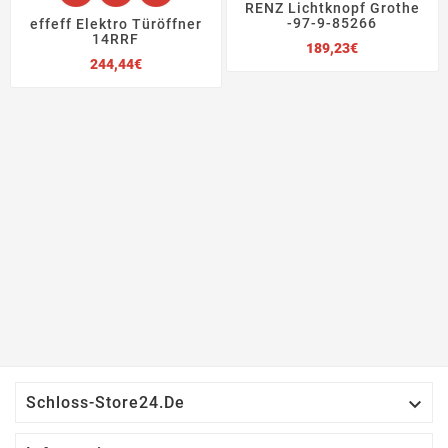
RENZ Lichtknopf Grothe
-97-9-85266
effeff Elektro Türöffner
14RRF
Preis
189,23€
Preis
244,44€

Schloss-Store24.de