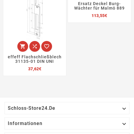
Ersatz Deckel Burg-
Wächter für Malmö 889
Preis
113,55€



effeff Flachschließblech
31135-01 DIN UNI
Preis
37,62€

Schloss-Store24.de

Informationen