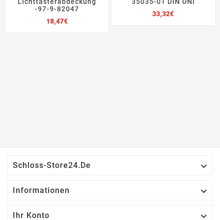
Lichttasterabdeckung
35035-01 DIN UNI
-97-9-82047
Preis
33,32€
Preis
18,47€

Schloss-Store24.de

Informationen

Ihr Konto