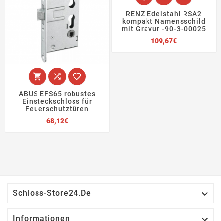
RENZ Edelstahl RSA2
kompakt Namensschild
mit Gravur -90-3-00025
Preis
109,67€



ABUS EFS65 robustes
Einsteckschloss für
Feuerschutztüren
Preis
68,12€

Schloss-Store24.de

Informationen