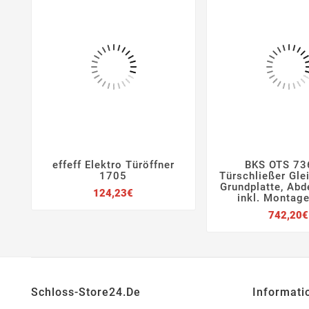
effeff Elektro Türöffner
BKS OTS 73







1705
Türschließer Gle
Grundplatte, Ab
Preis
124,23€
inkl. Montage
742,20€
Schloss-Store24.de
Informati