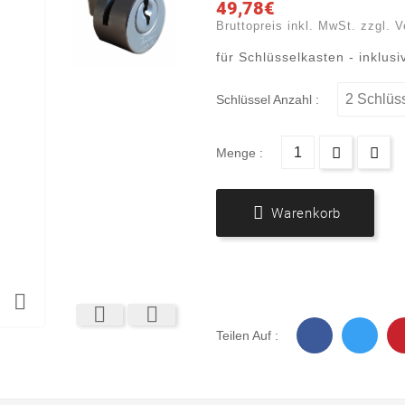
49,78€
Bruttopreis inkl. MwSt. zzgl. 
für Schlüsselkasten - inklusi
Schlüssel Anzahl :
Menge :

Warenkorb



Teilen Auf :