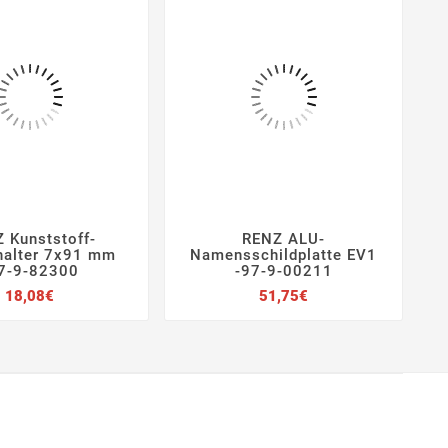
 Kunststoff-
RENZ ALU-
e







halter 7x91 mm
Namensschildplatte EV1
2
7-9-82300
-97-9-00211
Preis
Preis
18,08€
51,75€