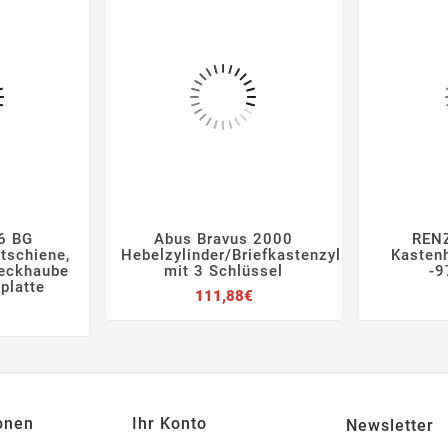
6 BG
Abus Bravus 2000
RENZ






itschiene,
Hebelzylinder/Briefkastenzylinder
Kasten
deckhaube
mit 3 Schlüssel
-9
platte
Preis
111,88€
Preis
onen
Ihr Konto
Newsletter