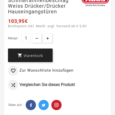
Schmalrahmenbeschlag
Weiss Drücker/Drücker
Hauseingangstüren
103,95€
Bruttopreis inkl. MwSt. zzgl. Versand ab € 5,90
Menge :

Warenkorb
Zur Wunschliste hinzufügen

Vergleichen Sie dieses Produkt

Teilen Auf :