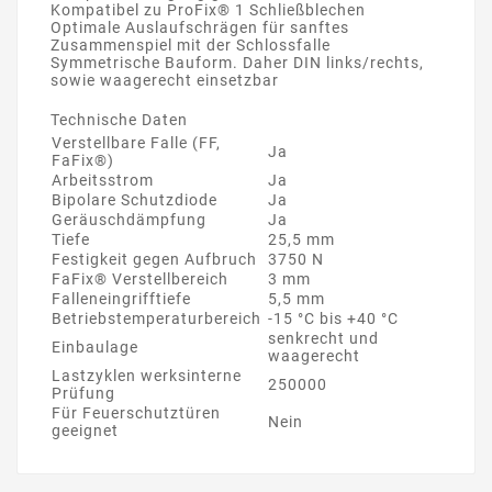
Kompatibel zu ProFix® 1 Schließblechen
Optimale Auslaufschrägen für sanftes
Zusammenspiel mit der Schlossfalle
Symmetrische Bauform. Daher DIN links/rechts,
sowie waagerecht einsetzbar
Technische Daten
Verstellbare Falle (FF,
Ja
FaFix®)
Arbeitsstrom
Ja
Bipolare Schutzdiode
Ja
Geräuschdämpfung
Ja
Tiefe
25,5 mm
Festigkeit gegen Aufbruch
3750 N
FaFix® Verstellbereich
3 mm
Falleneingrifftiefe
5,5 mm
Betriebstemperaturbereich
-15 °C bis +40 °C
senkrecht und
Einbaulage
waagerecht
Lastzyklen werksinterne
250000
Prüfung
Für Feuerschutztüren
Nein
geeignet