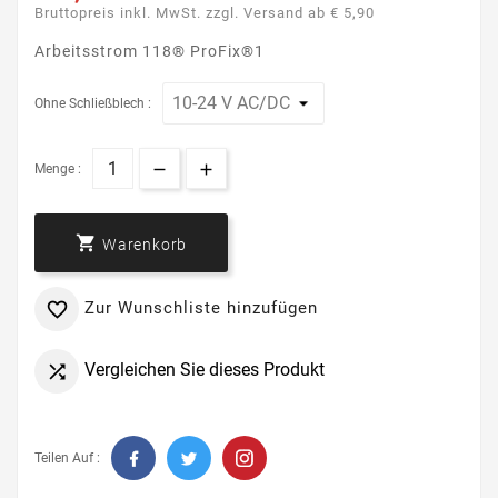
Bruttopreis inkl. MwSt. zzgl. Versand ab € 5,90
Arbeitsstrom 118® ProFix®1
Ohne Schließblech :
Menge :

Warenkorb
Zur Wunschliste hinzufügen

Vergleichen Sie dieses Produkt

Teilen Auf :