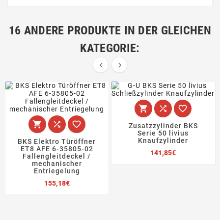
16 ANDERE PRODUKTE IN DER GLEICHEN
KATEGORIE:








Zusatzzylinder BKS
Serie 50 livius
Knaufzylinder
BKS Elektro Türöffner
ET8 AFE 6-35805-02
Preis
141,85€
Fallengleitdeckel /
mechanischer
Entriegelung
Preis
155,18€