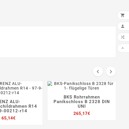

IN 





BKS Rohrrahmen




ENZ ALU-
Panikschloss B 2328 DIN



childrahmen R14
UNI
9-00212-r14
Preis
265,17€
Preis
65,14€