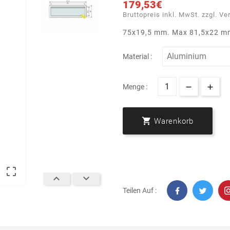
179,53€
Bruttopreis inkl. MwSt. zzgl. Ve
75x19,5 mm. Max 81,5x22 m
Material :
Menge :

Warenkorb



Teilen Auf :