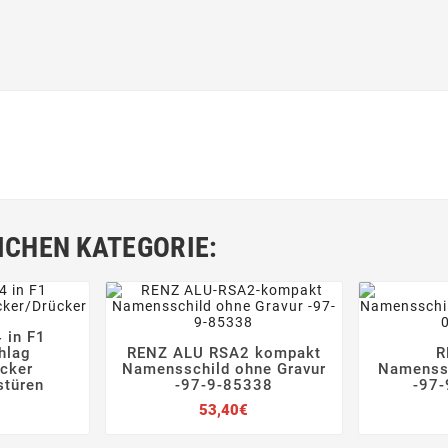
ICHEN KATEGORIE:
 in F1


hlag
RENZ ALU RSA2 kompakt
R





cker
Namensschild ohne Gravur
Namenss
stüren
-97-9-85338
-97-
Preis
Preis
53,40€