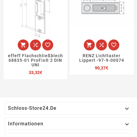






effeff Flachschließblech
RENZ Lichttaster
68835-01 ProFix® 2 DIN
Lippert -97-9-00074
UNI
Preis
90,27€
Preis
33,32€

Schloss-Store24.de

Informationen