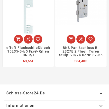






effeff Flachschließblech
BKS Panikschloss B-
15235-04/5 Fix®-Rillen
2327E 2 Flügl. Türen
DIN R/L
Stulp: 20/24 Dorn: 32-65
Preis
Preis
63,66€
384,40€

Schloss-Store24.de

Informationen