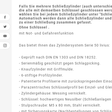
Falls Sie mehrere Schließzylinder (auch unterschi
die alle mit demselben Schlüssel geschlossen werd
wählen Sie bei jedem Schließzylinder unter "Schli
Automatisch werden dann alle Schließzylinder und
zu einer Schließung zusammen gefasst.
Ohne Schlüssel .
mit Not- und Gefahrenfunktion
Das bietet Ihnen das Zylindersystem Serie 50 livius:
- Geprüft nach DIN EN 1303 und DIN 18252.
- Serienmäßig geschützt gegen Schlagpicking.
- Knaufzylinder mit Griffmulde.
- 6-stiftige Profilzylinder.
- Patentierte Profilserie mit zurückspringenden Eins
- Parazentrisches Schlüsselprofil bei Einzel- und Gl
- Zylindergehäuse: Messing vernickelt.
- Schlüssel: hochwertiges Neusilber (Schließanlagen 
- Stulpschraube: M5 x 80 mm, Stahl vernickelt.
- mit Sicherungskarte (Nachbestellungen von Schlüss