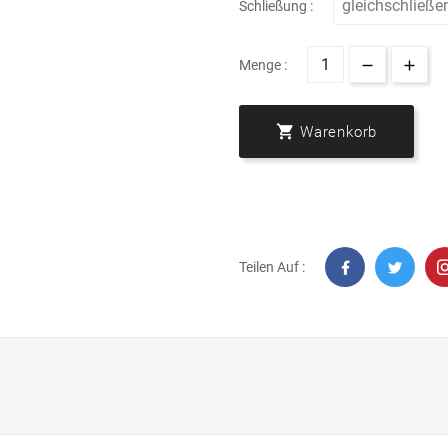
Schließung :
Menge :

Warenkorb
Teilen Auf :