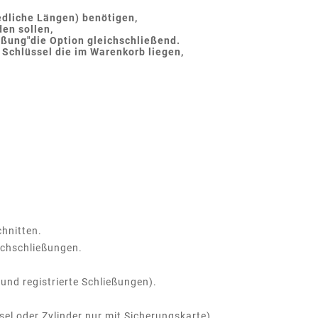
edliche Längen) benötigen,
en sollen,
eßung"die Option gleichschließend.
 Schlüssel die im Warenkorb liegen,
chnitten.
eichschließungen.
und registrierte Schließungen).
el oder Zylinder nur mit Sicherungskarte).