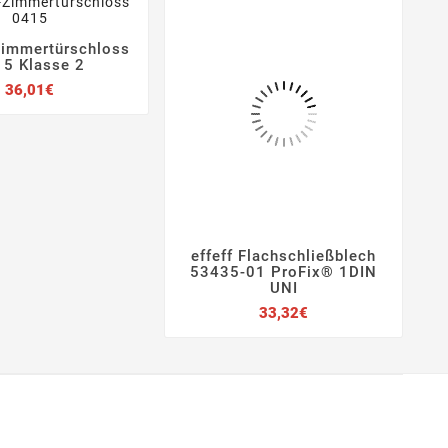
immertürschloss



5 Klasse 2
Preis
36,01€
effeff Flachschließblech




53435-01 ProFix® 1DIN
UNI
Preis
33,32€