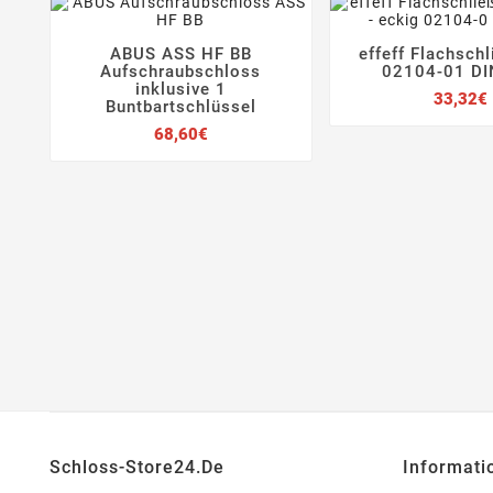
ABUS ASS HF BB
effeff Flachsch






Aufschraubschloss
02104-01 DI
inklusive 1
33,32€
Buntbartschlüssel
Preis
68,60€
Schloss-Store24.de
Informati