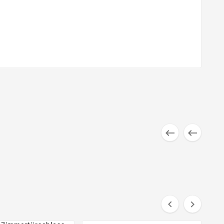



