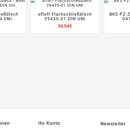
ließblech
effeff Flachschließblech
BKS PZ-Z







N UNI
39435-01 DIN UNI
041
Preis
Preis
34,54€
onen
Ihr Konto
Newsletter