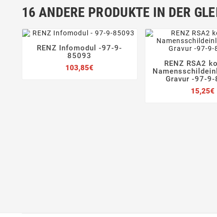
16 ANDERE PRODUKTE IN DER GLE
RENZ Infomodul -97-9-




85093
RENZ RSA2 k
Preis
103,85€


Namensschildein
Gravur -97-9
15,25€