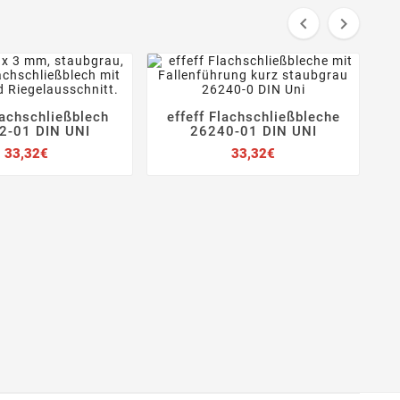


lachschließblech
effeff Flachschließbleche







2-01 DIN UNI
26240-01 DIN UNI
Preis
Preis
33,32€
33,32€