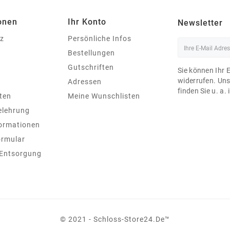
onen
Ihr Konto
Newsletter
z
Persönliche Infos
Bestellungen
Gutschriften
Sie können Ihr 
widerrufen. Un
Adressen
finden Sie u. a.
ten
Meine Wunschlisten
elehrung
ormationen
ormular
 Entsorgung
© 2021 - Schloss-Store24.de™