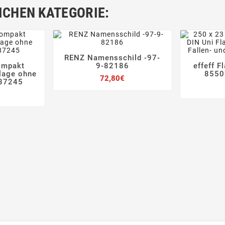
ICHEN KATEGORIE:
RENZ Namensschild -97-




ompakt
9-82186
effeff F



lage ohne
8550
Preis
72,80€
-87245
Preis