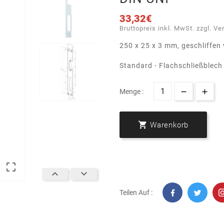
33,32€
Bruttopreis inkl. MwSt. zzgl. Ve
250 x 25 x 3 mm, geschliffen 
Standard - Flachschließblech 
Menge :

Warenkorb



Teilen Auf :