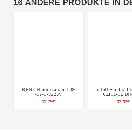
16 ANDERE PRODUKTE IN D
RENZ Namensschild 09
effeff Flachschl







-97-9-82259
01101-01 DI
Preis
P
12,75€
33,32€