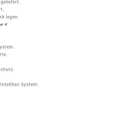
geliefert .
t.
rb legen.
r <
System.
rte.
chutz.
Intellitec System.