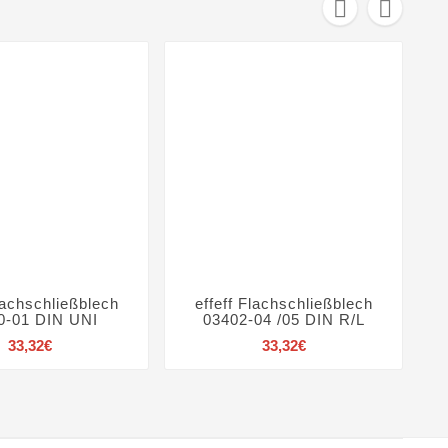


Flachschließblech
effeff Flachschließblech
e







0-01 DIN UNI
03402-04 /05 DIN R/L
Preis
Preis
33,32€
33,32€