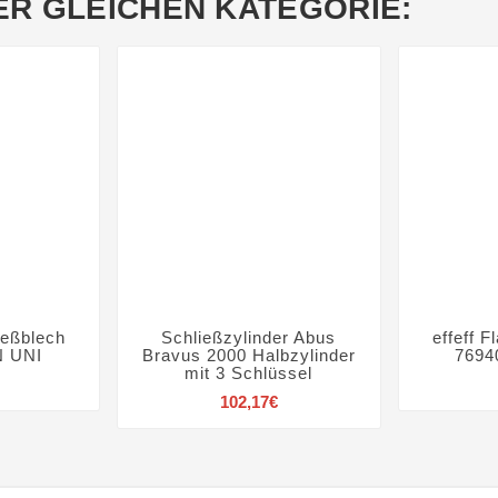
ER GLEICHEN KATEGORIE:
ießblech
Schließzylinder Abus
effeff 






N UNI
Bravus 2000 Halbzylinder
7694
mit 3 Schlüssel
reis
Preis
102,17€