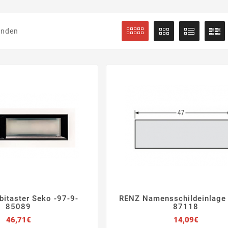
unden
itaster Seko -97-9-
RENZ Namensschildeinlage 







85089
87118
Preis
Preis
46,71€
14,09€