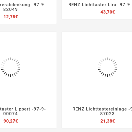
kerabdeckung -97-9-
RENZ Lichttaster Lira -97-







82049
Preis
43,70€
Preis
12,75€
taster Lippert -97-9-
RENZ Lichttastereinlage -







00074
87023
Preis
Preis
90,27€
21,38€