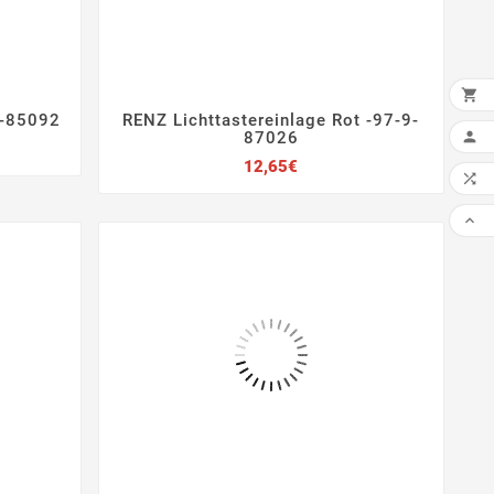

9-85092
RENZ Lichttastereinlage Rot -97-9-
IN 





87026
Preis
12,65€

