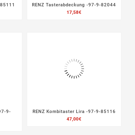
9-85111
RENZ Tasterabdeckung -97-9-82044




Preis
17,58€
97-9-
RENZ Kombitaster Lira -97-9-85116




Preis
47,00€