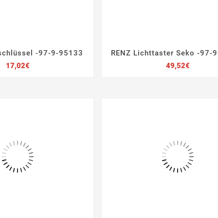
schlüssel -97-9-95133
RENZ Lichttaster Seko -97-







Preis
Preis
17,02€
49,52€