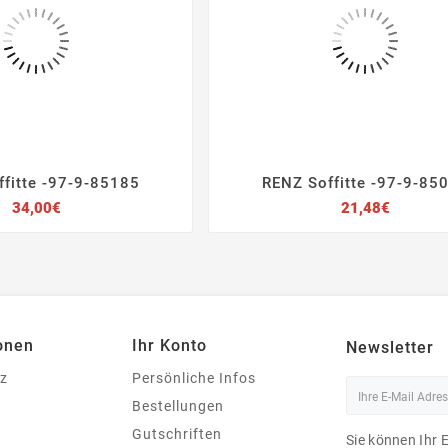
fitte -97-9-85185
RENZ Soffitte -97-9-85







Preis
Preis
34,00€
21,48€
onen
Ihr Konto
Newsletter
z
Persönliche Infos
Bestellungen
Gutschriften
Sie können Ihr 