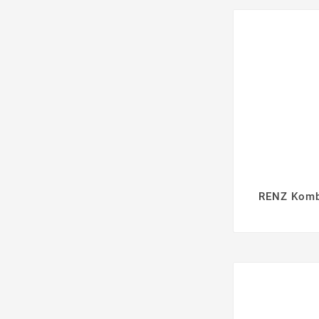
RENZ Komb
