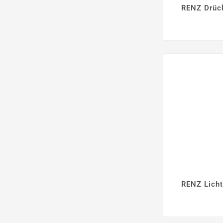
RENZ Drüc

RENZ Licht
