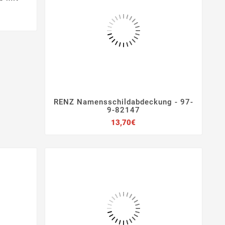
RENZ Namensschildabdeckung - 97-




9-82147
Preis
13,70€