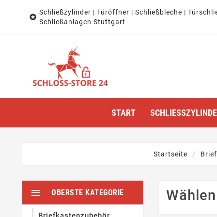
Schließzylinder | Türöffner | Schließbleche | Türschli

Schließanlagen Stuttgart
START
SCHLIESSZYLINDER
Startseite
Brie

Wählen 
OBERSTE KATEGORIE
Briefkastenzubehör