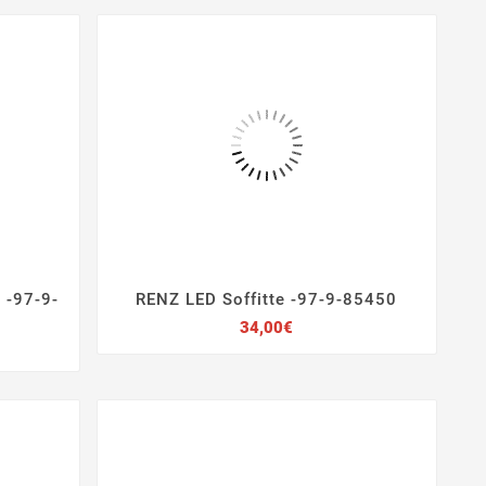
 -97-9-
RENZ LED Soffitte -97-9-85450




Preis
34,00€