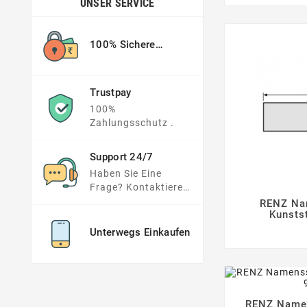
UNSER SERVICE
100% Sichere
Zahlung
Trustpay
100%
Zahlungsschutz .
Support 24/7
Haben Sie Eine
Frage? Kontaktieren
Sie Uns !
RENZ Na

Kunsts
Unterwegs Einkaufen
RENZ Namen