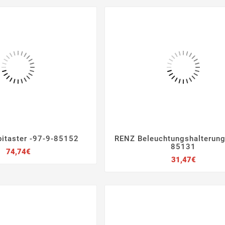
itaster -97-9-85152
RENZ Beleuchtungshalterung







85131
Preis
74,74€
Preis
31,47€