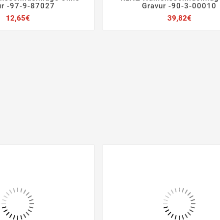







ur -97-9-87027
Gravur -90-3-00010
Preis
Preis
12,65€
39,82€