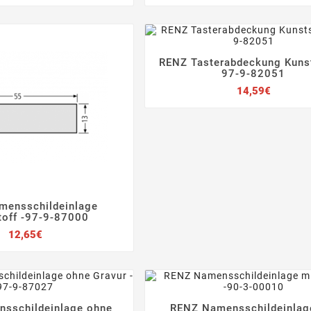
RENZ Tasterabdeckung Kunst




97-9-82051
Preis
14,59€
mensschildeinlage



toff -97-9-87000
Preis
12,65€
sschildeinlage ohne
RENZ Namensschildeinlag