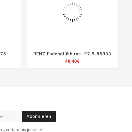
075
RENZ Fadenglühbirne -97-9-85033




Preis
40,40€
Abonnieren
Einverständnis jederzeit