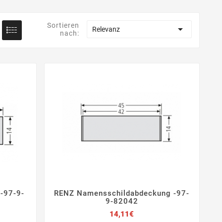
Sortieren

Relevanz
nach:
-97-9-
RENZ Namensschildabdeckung -97-




9-82042
Preis
14,11€