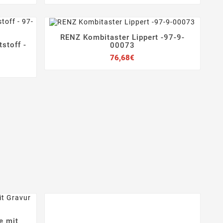
RENZ Kombitaster Lippert -97-9-




stoff -
00073
Preis
76,68€
e mit