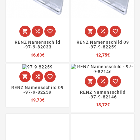






RENZ Namensschild
RENZ Namensschild 09
-97-9-82033
-97-9-82259
Preis
Preis
16,63€
12,75€






RENZ Namensschild 09
RENZ Namensschild
-97-9-82259
-97-9-82146
Preis
19,73€
Preis
13,72€