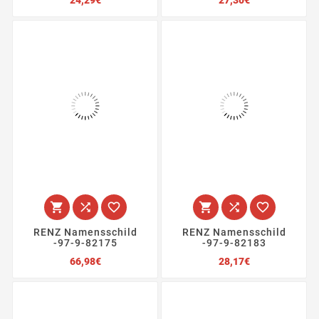
24,29€
27,30€






RENZ Namensschild
RENZ Namensschild
-97-9-82175
-97-9-82183
Preis
Preis
66,98€
28,17€