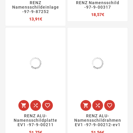
RENZ
RENZ Namensschild
Namensschildeinlage
-97-9-00317
-97-9-87252
Preis
18,57€
Preis
13,91€






RENZ ALU-
RENZ ALU-
Namensschildplatte
Namensschildrahmen
EV1 -97-9-00211
EV1 -97-9-00212-ev1
Preis
Preis
51,75€
51,56€