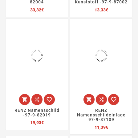
82004
Kunststoff -97-9-87002
Preis
Preis
33,32€
13,33€






RENZ Namensschild
RENZ
-97-9-82019
Namensschildeinlage
97-9-87109
Preis
19,93€
Preis
11,39€